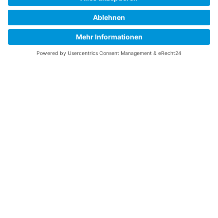
Datenschutz
Impressum
Kontakt
Toha-Energy GmbH
Osthofenerstr. 40
67550 Worms
+49 0152 51027954
Whatsapp
info@toha-energy.de
Datenschutz
Impressum
Datenschutz
Impressum