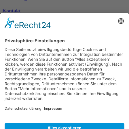
Kontakt
Toha-Energy GmbH Osthofenerstr. 40 67550 Worms
+49 0152 51027954
WhatsApp
info@toha-energy.de
Jetzt Energieberatung anfragen
Datenschutz
Impressum