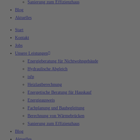
Sanierung zum Effizienzhaus
Blog
Aktuelles
Start
Kontakt
Jobs
Unsere Leistungen
Energieberatung für Nichtwohngebäude
Hydraulische Abgleich
isfp
Heizlastberechnung
Energetische Beratung für Hauskauf
Energieausweis
Fachplanung und Baubegleitung
Berechnung von Wärmebrücken
Sanierung zum Effizienzhaus
Blog
Aktuelles