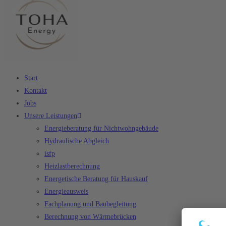
Start
Kontakt
Jobs
Unsere Leistungen
Energieberatung für Nichtwohngebäude
Hydraulische Abgleich
isfp
Heizlastberechnung
Energetische Beratung für Hauskauf
Energieausweis
Fachplanung und Baubegleitung
Berechnung von Wärmebrücken