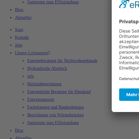
Sanierung zum Effizienzhaus
Blog
Aktuelles
Start
Kontakt
Jobs
Unsere Leistungen
Energieberatung für Nichtwohngebäude
Hydraulische Abgleich
isfp
Heizlastberechnung
Energetische Beratung für Hauskauf
Energieausweis
Fachplanung und Baubegleitung
Berechnung von Wärmebrücken
Sanierung zum Effizienzhaus
Blog
Aktuelles