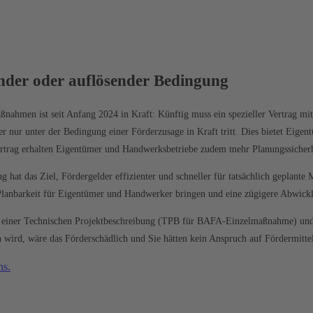
ender oder auflösender Bedingung
nahmen ist seit Anfang 2024 in Kraft: Künftig muss ein spezieller Vertrag m
r nur unter der Bedingung einer Förderzusage in Kraft tritt. Dies bietet Eig
trag erhalten Eigentümer und Handwerksbetriebe zudem mehr Planungssicherh
g hat das Ziel, Fördergelder effizienter und schneller für tatsächlich geplan
d Planbarkeit für Eigentümer und Handwerker bringen und eine zügigere Abwick
lung einer Technischen Projektbeschreibung (TPB für BAFA-Einzelmaßnahme) u
n wird, wäre das Förderschädlich und Sie hätten kein Anspruch auf Fördermittel
ns.