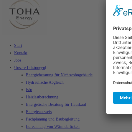
Start
Kontakt
Jobs
Unsere Leistungen
Energieberatung für Nichtwohngebäude
Hydraulische Abgleich
isfp
Heizlastberechnung
Energetische Beratung für Hauskauf
Energieausweis
Fachplanung und Baubegleitung
Berechnung von Wärmebrücken