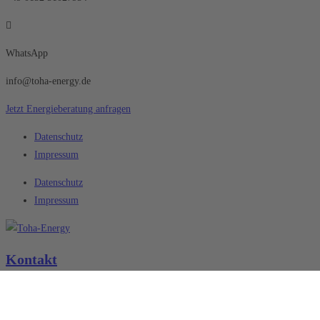
WhatsApp
info@toha-energy.de
Jetzt Energieberatung anfragen
Datenschutz
Impressum
Datenschutz
Impressum
Kontakt
Toha-Energy GmbH
Osthofenerstr. 40