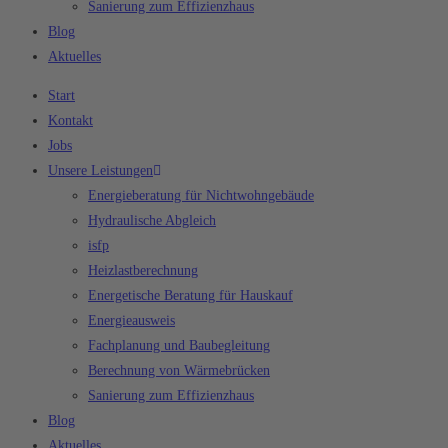
Sanierung zum Effizienzhaus
Blog
Aktuelles
Start
Kontakt
Jobs
Unsere Leistungen
Energieberatung für Nichtwohngebäude
Hydraulische Abgleich
isfp
Heizlastberechnung
Energetische Beratung für Hauskauf
Energieausweis
Fachplanung und Baubegleitung
Berechnung von Wärmebrücken
Sanierung zum Effizienzhaus
Blog
Aktuelles