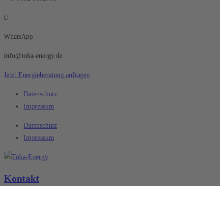
WhatsApp
info@toha-energy.de
Jetzt Energieberatung anfragen
Datenschutz
Impressum
Datenschutz
Impressum
Kontakt
Toha-Energy GmbH
Osthofenerstr. 40