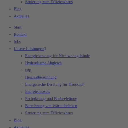
Sanierung zum Effizienzhaus
Blog
Aktuelles
Start
Kontakt
Jobs
Unsere Leistungen
Energieberatung für Nichtwohngebäude
Hydraulische Abgleich
isfp
Heizlastberechnung
Energetische Beratung für Hauskauf
Energieausweis
Fachplanung und Baubegleitung
Berechnung von Wärmebrücken
Sanierung zum Effizienzhaus
Blog
Aktuelles