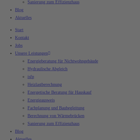
Sanierung zum Effizienzhaus
Blog
Aktuelles
Start
Kontakt
Jobs
Unsere Leistungen
Energieberatung für Nichtwohngebäude
Hydraulische Abgleich
isfp
Heizlastberechnung
Energetische Beratung für Hauskauf
Energieausweis
Fachplanung und Baubegleitung
Berechnung von Wärmebrücken
Sanierung zum Effizienzhaus
Blog
Aktuelles