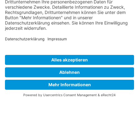
WhatsApp
info@toha-energy.de
Jetzt Energieberatung anfragen
Datenschutz
Impressum
Datenschutz
Impressum
Kontakt
Toha-Energy GmbH
Osthofenerstr. 40
67550 Worms
+49 0152 51027954