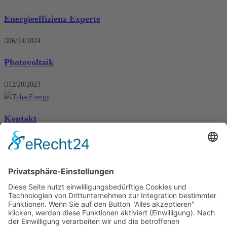
Energieeffizienz Experte
06/14/2024
Photovoltaik
12/20/2023
Kontakt
Toha-Energy GmbH Osthofenerstr. 40 67550 Worms
+49 0152 51027954